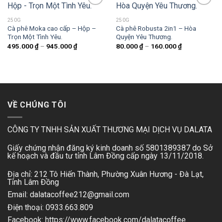
250G
250G
Cà phê Moka cao cấp – Hộp –
Cà phê Robusta 2in1 – Hòa
Add to
Add to
Trọn Một Tình Yêu.
Quyện Yêu Thương.
wishlist
wishlist
Khoảng
Khoảng
495.000
₫
–
945.000
₫
80.000
₫
–
160.000
₫
giá:
giá:
từ
từ
495.000 ₫
80.000 ₫
đến
đến
945.000 ₫
160.000 ₫
VỀ CHÚNG TÔI
CÔNG TY TNHH SẢN XUẤT THƯƠNG MẠI DỊCH VỤ DALATA
Giấy chứng nhận đăng ký kinh doanh số 5801389387 do Sở
kế hoạch và đầu tư tỉnh Lâm Đồng cấp ngày 13/11/2018.
Địa chỉ: 212 Tô Hiến Thành, Phường Xuân Hương - Đà Lạt,
Tỉnh Lâm Đồng
Email: dalatacoffee212@gmail.com
Điện thoại: 0933.663.809
Facebook: https://www.facebook.com/dalatacoffee