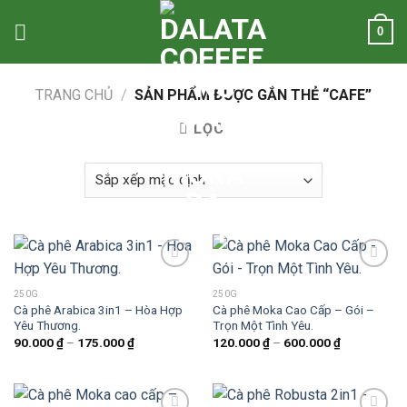
Skip
0
to
content
TRANG CHỦ
/
SẢN PHẨM ĐƯỢC GẮN THẺ “CAFE”
LỌC
250G
250G
Cà phê Arabica 3in1 – Hòa Hợp
Cà phê Moka Cao Cấp – Gói –
Add to
Add to
Yêu Thương.
Trọn Một Tình Yêu.
wishlist
wishlist
Khoảng
Khoảng
90.000
₫
–
175.000
₫
120.000
₫
–
600.000
₫
giá:
giá:
từ
từ
90.000 ₫
120.000 ₫
đến
đến
175.000 ₫
600.000 ₫