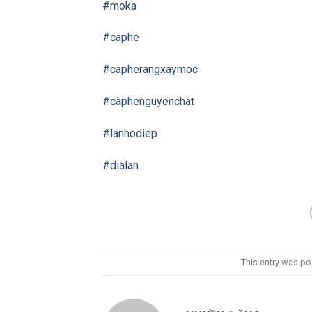
#moka
#caphe
#capherangxaymoc
#càphenguyenchat
#lanhodiep
#dialan
This entry was po