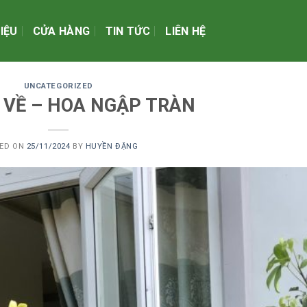
HIỆU
CỬA HÀNG
TIN TỨC
LIÊN HỆ
UNCATEGORIZED
 VỀ – HOA NGẬP TRÀN
TED ON
25/11/2024
BY
HUYỀN ĐẶNG