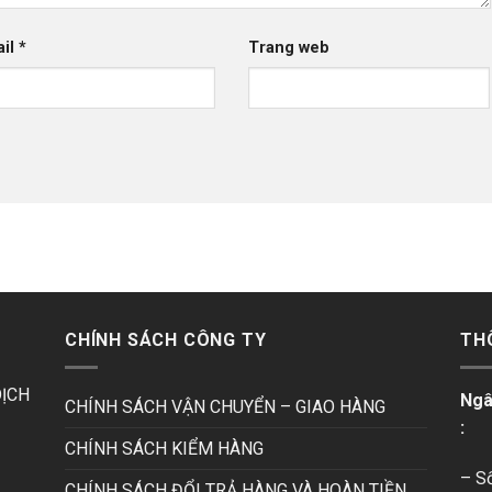
ail
*
Trang web
CHÍNH SÁCH CÔNG TY
TH
DỊCH
Ngâ
CHÍNH SÁCH VẬN CHUYỂN – GIAO HÀNG
:
CHÍNH SÁCH KIỂM HÀNG
– S
CHÍNH SÁCH ĐỔI TRẢ HÀNG VÀ HOÀN TIỀN