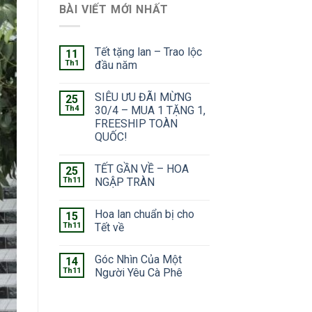
BÀI VIẾT MỚI NHẤT
Tết tặng lan – Trao lộc
11
Th1
đầu năm
SIÊU ƯU ĐÃI MỪNG
25
Th4
30/4 – MUA 1 TẶNG 1,
FREESHIP TOÀN
QUỐC!
TẾT GẦN VỀ – HOA
25
Th11
NGẬP TRÀN
Hoa lan chuẩn bị cho
15
Th11
Tết về
Góc Nhìn Của Một
14
Th11
Người Yêu Cà Phê