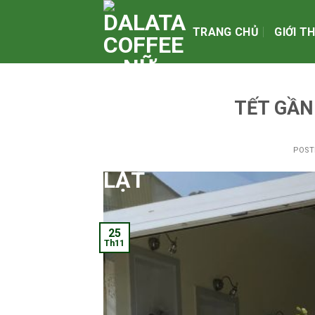
Skip
to
TRANG CHỦ
GIỚI T
content
TẾT GẦN
POS
25
Th11