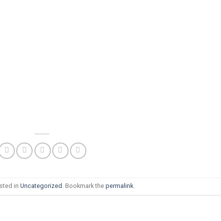
sted in
Uncategorized
. Bookmark the
permalink
.