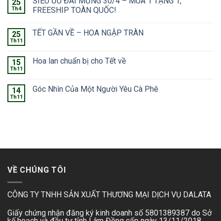
SIÊU ƯU ĐÃI MỪNG 30/4 – MUA 1 TẶNG 1,
25
Th4
FREESHIP TOÀN QUỐC!
TẾT GẦN VỀ – HOA NGẬP TRÀN
25
Th11
Hoa lan chuẩn bị cho Tết về
15
Th11
Góc Nhìn Của Một Người Yêu Cà Phê
14
Th11
VỀ CHÚNG TÔI
CÔNG TY TNHH SẢN XUẤT THƯƠNG MẠI DỊCH VỤ DALATA
Giấy chứng nhận đăng ký kinh doanh số 5801389387 do Sở
kế hoạch và đầu tư tỉnh Lâm Đồng cấp ngày 13/11/2018.