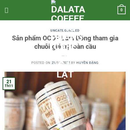
Skip
0
to
content
UNCATEGORIZED
Sản phẩm OCOP Lâm Đồng tham gia
chuỗi giá trị toàn cầu
POSTED ON
21/11/2022
BY
HUYỀN ĐẶNG
21
Th11